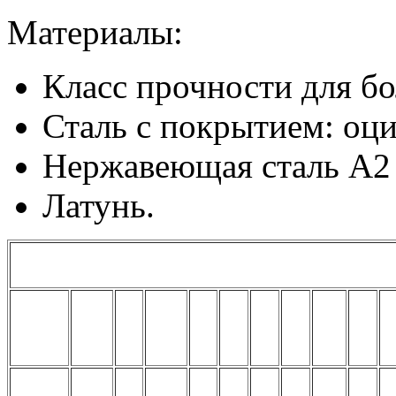
Материалы:
Класс прочности для бол
Сталь с покрытием: оци
Нержавеющая сталь А2 
Латунь.
Таблица размеров и характеристик болтов с внутре
M
d
M1.6
M2
M2.5
M3
M4
M5
M6
M8
10
P
0,35
0,4
0,45
0,5
0,7
0,8
1
1,25
1,5
1