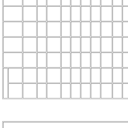
b
15
16
17
18
20
22
24
28
32
dk
3
3,8
4,5
5.5
7
8.5
10
13
16
k
1,6
2
2,5
3
4
5
6
8
10
s
1,5
1,5
2
2.5
3
4
5
6
8
мин.
2,5
3
4
4
5
5
6
8
10
L
макс.
16
20
25
60
120
220
300
300
340
4