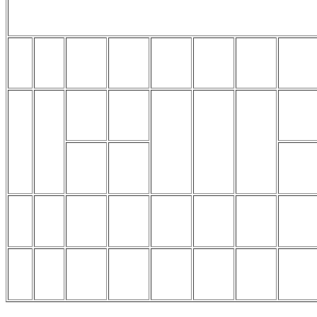
Таблица размеров и характеристик болтов с внутре
d
M8
M10
M12
М14
М16
М18
М20
1
1,25
1,5
P
1
1,5
1,5
1,5
1,25
1,5
2
b
28
32
36
40
44
48
52
dk
13
16
18
21
24
27
30