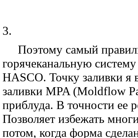
охлаждения знаков вода
забъется солями.
Литник – это отход, его
Поэтому самый правильн
горячеканальную систему
HASCO. Точку заливки я в
заливки MPA (Moldflow Pa
приблуда. В точности ее р
Позволяет избежать мног
потом, когда форма сдела