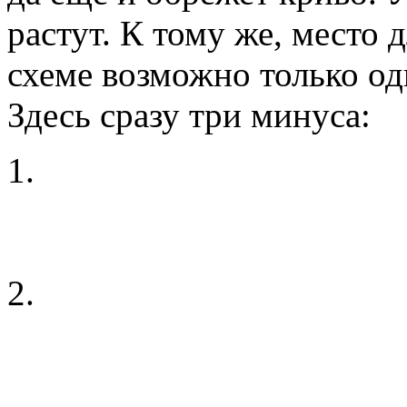
растут. К тому же, место 
схеме возможно только од
Здесь сразу три минуса:
Обрезанный литник упр
сразу в ладонь и если о
неприятно.
При впрыске материала,
вдоль тонких знаков, 
давление быстро их отог